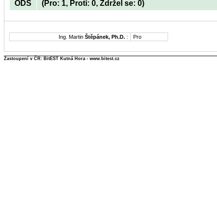
ODS
(Pro: 1, Proti: 0, Zdržel se: 0)
Ing. Martin
Štěpánek, Ph.D.
:
Pro
Zastoupení v ČR: BitEST Kutná Hora - www.bitest.cz