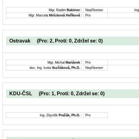
Mgr. Radim
Babinec
:
Nepřítomen
Ing
Mgr. Marcela
Mrózková Heříková
:
Pro
Ostravak
(Pro: 2, Proti: 0, Zdržel se: 0)
Mgr. Michal
Mariánek
:
Pro
doc. Ing. Iveta
Vozňáková, Ph.D.
:
Nepřítomen
KDU-ČSL
(Pro: 1, Proti: 0, Zdržel se: 0)
Ing. Zbyněk
Pražák, Ph.D.
:
Pro