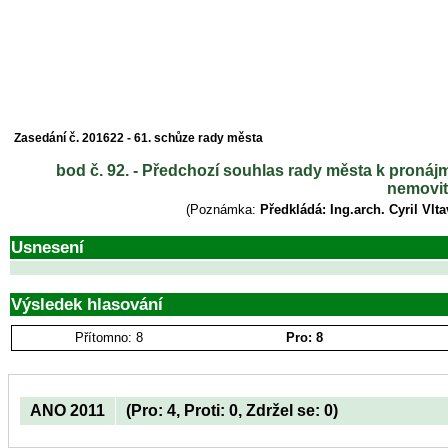
Zasedání č. 201622 - 61. schůze rady města
bod č. 92. - Předchozí souhlas rady města k proná
nemovit
(Poznámka:
Předkládá: Ing.arch. Cyril Vlt
Usnesení
Výsledek hlasování
Přítomno: 8
Pro: 8
ANO 2011
(Pro: 4, Proti: 0, Zdržel se: 0)