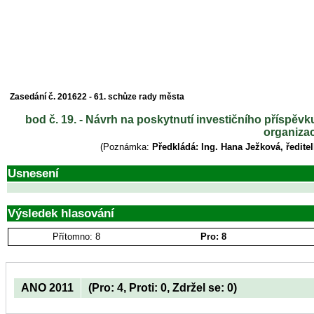
Zasedání č. 201622 - 61. schůze rady města
bod č. 19. - Návrh na poskytnutí investičního příspěv
organizac
(Poznámka:
Předkládá: Ing. Hana Ježková, ředite
Usnesení
Výsledek hlasování
Přítomno: 8
Pro: 8
ANO 2011
(Pro: 4, Proti: 0, Zdržel se: 0)