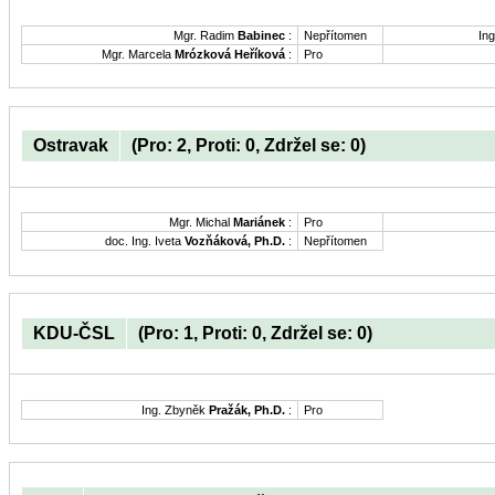
Mgr. Radim
Babinec
:
Nepřítomen
Ing
Mgr. Marcela
Mrózková Heříková
:
Pro
Ostravak
(Pro: 2, Proti: 0, Zdržel se: 0)
Mgr. Michal
Mariánek
:
Pro
doc. Ing. Iveta
Vozňáková, Ph.D.
:
Nepřítomen
KDU-ČSL
(Pro: 1, Proti: 0, Zdržel se: 0)
Ing. Zbyněk
Pražák, Ph.D.
:
Pro