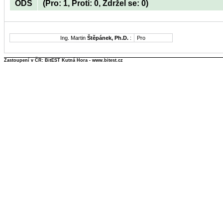
ODS
(Pro: 1, Proti: 0, Zdržel se: 0)
Ing. Martin
Štěpánek, Ph.D.
:
Pro
Zastoupení v ČR: BitEST Kutná Hora - www.bitest.cz