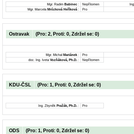
Mgr. Radim
Babinec
:
Nepřítomen
Ing
Mgr. Marcela
Mrózková Heříková
:
Pro
Ostravak
(Pro: 2, Proti: 0, Zdržel se: 0)
Mgr. Michal
Mariánek
:
Pro
doc. Ing. Iveta
Vozňáková, Ph.D.
:
Nepřítomen
KDU-ČSL
(Pro: 1, Proti: 0, Zdržel se: 0)
Ing. Zbyněk
Pražák, Ph.D.
:
Pro
ODS
(Pro: 1, Proti: 0, Zdržel se: 0)