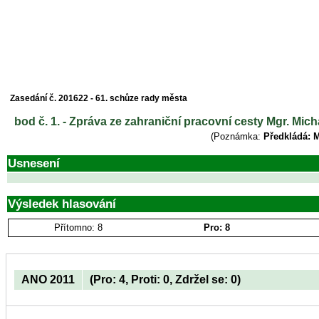
Zasedání č. 201622 - 61. schůze rady města
bod č. 1. - Zpráva ze zahraniční pracovní cesty Mgr. Mic
(Poznámka:
Předkládá: M
Usnesení
Výsledek hlasování
Přítomno: 8
Pro: 8
ANO 2011
(Pro: 4, Proti: 0, Zdržel se: 0)