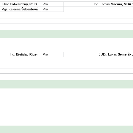
. Libor
Folwarczny, Ph.D.
:
Pro
Ing. Tomáš
Macura, MBA
:
Mgr. Kateřina
Šebestová
:
Pro
Ing. Břetislav
Riger
:
Pro
JUDr. Lukáš
Semerák
: