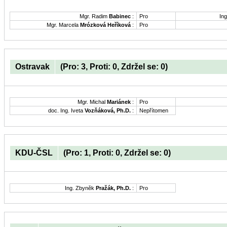
Mgr. Radim
Babinec
:
Pro
Ing
Mgr. Marcela
Mrózková Heříková
:
Pro
Ostravak
(Pro: 3, Proti: 0, Zdržel se: 0)
Mgr. Michal
Mariánek
:
Pro
doc. Ing. Iveta
Vozňáková, Ph.D.
:
Nepřítomen
KDU-ČSL
(Pro: 1, Proti: 0, Zdržel se: 0)
Ing. Zbyněk
Pražák, Ph.D.
:
Pro