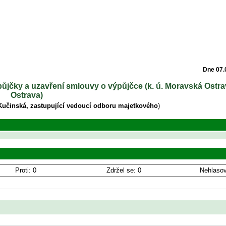
Dne 07.
půjčky a uzavření smlouvy o výpůjčce (k. ú. Moravská Ostra
Ostrava)
Kučinská, zastupující vedoucí odboru majetkového
)
Proti: 0
Zdržel se: 0
Nehlasov