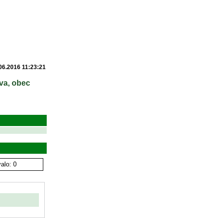
06.2016 11:23:21
va, obec
alo: 0