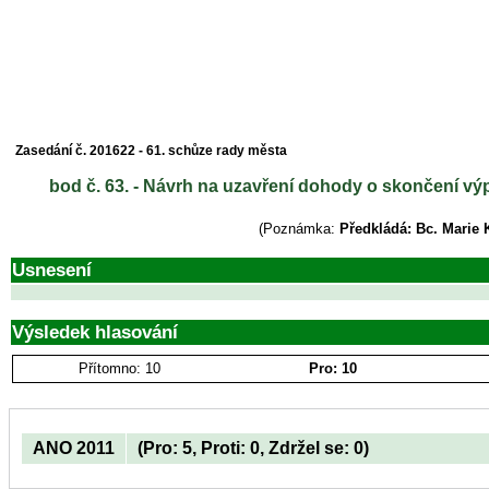
Zasedání č. 201622 - 61. schůze rady města
bod č. 63. - Návrh na uzavření dohody o skončení vý
(Poznámka:
Předkládá: Bc. Marie 
Usnesení
Výsledek hlasování
Přítomno: 10
Pro: 10
ANO 2011
(Pro: 5, Proti: 0, Zdržel se: 0)