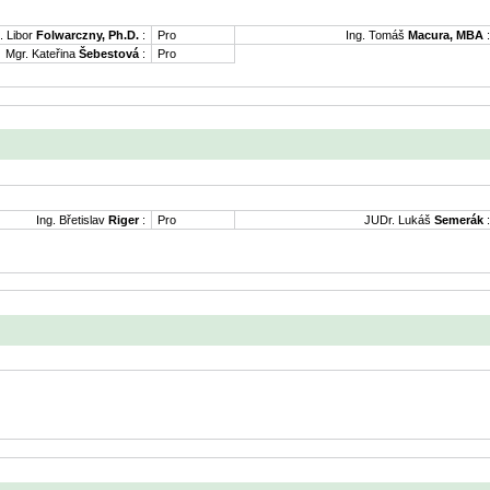
. Libor
Folwarczny, Ph.D.
:
Pro
Ing. Tomáš
Macura, MBA
:
Mgr. Kateřina
Šebestová
:
Pro
Ing. Břetislav
Riger
:
Pro
JUDr. Lukáš
Semerák
: