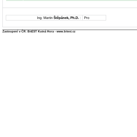
Ing. Martin
Štěpánek, Ph.D.
:
Pro
Zastoupení v ČR: BitEST Kutná Hora - www.bitest.cz