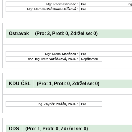
Mgr. Radim
Babinec
:
Pro
Ing
Mgr. Marcela
Mrózková Heříková
:
Pro
Ostravak
(Pro: 3, Proti: 0, Zdržel se: 0)
Mgr. Michal
Mariánek
:
Pro
doc. Ing. Iveta
Vozňáková, Ph.D.
:
Nepřítomen
KDU-ČSL
(Pro: 1, Proti: 0, Zdržel se: 0)
Ing. Zbyněk
Pražák, Ph.D.
:
Pro
ODS
(Pro: 1, Proti: 0, Zdržel se: 0)