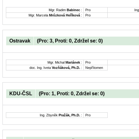
Mgr. Radim
Babinec
:
Pro
Ing
Mgr. Marcela
Mrózková Heříková
:
Pro
Ostravak
(Pro: 3, Proti: 0, Zdržel se: 0)
Mgr. Michal
Mariánek
:
Pro
doc. Ing. Iveta
Vozňáková, Ph.D.
:
Nepřítomen
KDU-ČSL
(Pro: 1, Proti: 0, Zdržel se: 0)
Ing. Zbyněk
Pražák, Ph.D.
:
Pro