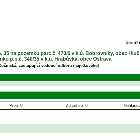
Dne 07.
. 35 na pozemku parc.č. 470/6 v k.ú. Bobrovníky, obec Hluč
ku p.p.č. 340/35 v k.ú. Hrabůvka, obec Ostrava
Kučinská, zastupující vedoucí odboru majetkového
)
Proti: 0
Zdržel se: 0
Nehlasov