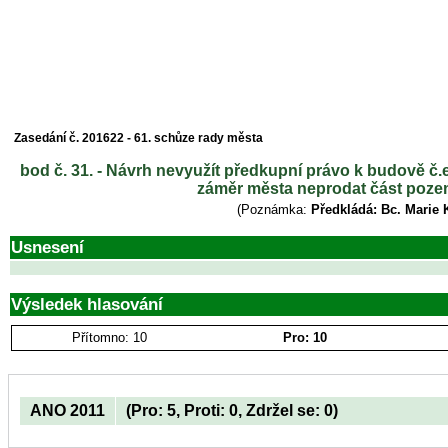
Zasedání č. 201622 - 61. schůze rady města
bod č. 31. - Návrh nevyužít předkupní právo k budově č.e
záměr města neprodat část pozem
(Poznámka:
Předkládá: Bc. Marie 
Usnesení
Výsledek hlasování
Přítomno: 10
Pro: 10
ANO 2011
(Pro: 5, Proti: 0, Zdržel se: 0)