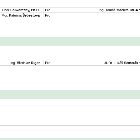
. Libor
Folwarczny, Ph.D.
:
Pro
Ing. Tomáš
Macura, MBA
:
Mgr. Kateřina
Šebestová
:
Pro
Ing. Břetislav
Riger
:
Pro
JUDr. Lukáš
Semerák
: