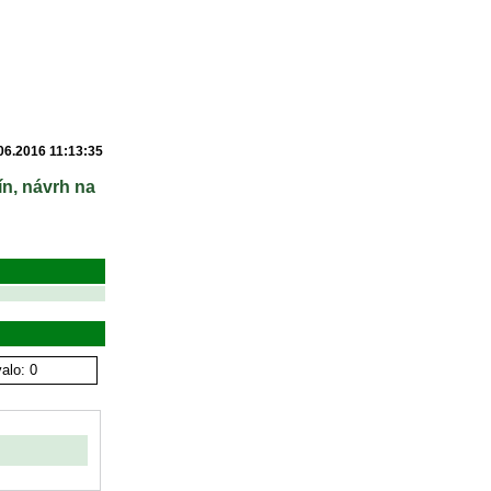
06.2016 11:13:35
ín, návrh na
alo: 0