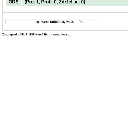
ODS
(Pro: 1, Proti: 0, Zdržel se: 0)
Ing. Martin
Štěpánek, Ph.D.
:
Pro
Zastoupení v ČR: BitEST Kutná Hora - www.bitest.cz