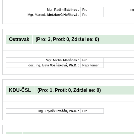
Mgr. Radim
Babinec
:
Pro
Ing
Mgr. Marcela
Mrózková Heříková
:
Pro
Ostravak
(Pro: 3, Proti: 0, Zdržel se: 0)
Mgr. Michal
Mariánek
:
Pro
doc. Ing. Iveta
Vozňáková, Ph.D.
:
Nepřítomen
KDU-ČSL
(Pro: 1, Proti: 0, Zdržel se: 0)
Ing. Zbyněk
Pražák, Ph.D.
:
Pro