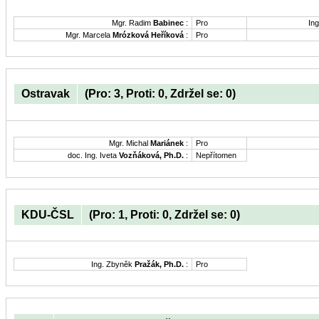
Mgr. Radim
Babinec
:
Pro
Ing
Mgr. Marcela
Mrózková Heříková
:
Pro
Ostravak
(Pro: 3, Proti: 0, Zdržel se: 0)
Mgr. Michal
Mariánek
:
Pro
doc. Ing. Iveta
Vozňáková, Ph.D.
:
Nepřítomen
KDU-ČSL
(Pro: 1, Proti: 0, Zdržel se: 0)
Ing. Zbyněk
Pražák, Ph.D.
:
Pro