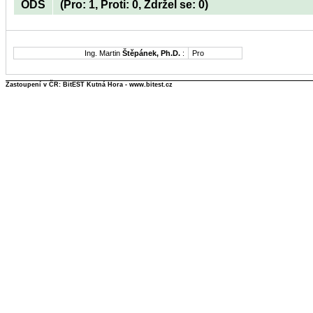
ODS
(Pro: 1, Proti: 0, Zdržel se: 0)
Ing. Martin
Štěpánek, Ph.D.
:
Pro
Zastoupení v ČR: BitEST Kutná Hora - www.bitest.cz