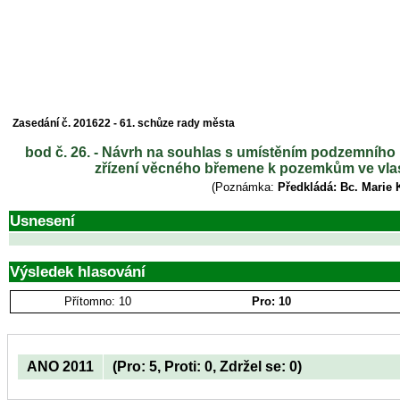
Zasedání č. 201622 - 61. schůze rady města
bod č. 26. - Návrh na souhlas s umístěním podzemníh
zřízení věcného břemene k pozemkům ve vlastn
(Poznámka:
Předkládá: Bc. Marie 
Usnesení
Výsledek hlasování
Přítomno: 10
Pro: 10
ANO 2011
(Pro: 5, Proti: 0, Zdržel se: 0)