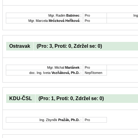
Mgr. Radim
Babinec
:
Pro
Ing
Mgr. Marcela
Mrózková Heříková
:
Pro
Ostravak
(Pro: 3, Proti: 0, Zdržel se: 0)
Mgr. Michal
Mariánek
:
Pro
doc. Ing. Iveta
Vozňáková, Ph.D.
:
Nepřítomen
KDU-ČSL
(Pro: 1, Proti: 0, Zdržel se: 0)
Ing. Zbyněk
Pražák, Ph.D.
:
Pro