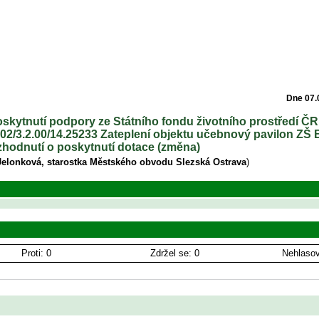
Dne 07.
oskytnutí podpory ze Státního fondu životního prostředí ČR
.02/3.2.00/14.25233 Zateplení objektu učebnový pavilon ZŠ
zhodnutí o poskytnutí dotace (změna)
Jelonková, starostka Městského obvodu Slezská Ostrava
)
Proti: 0
Zdržel se: 0
Nehlasov