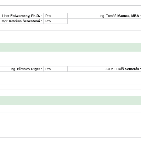
. Libor
Folwarczny, Ph.D.
:
Pro
Ing. Tomáš
Macura, MBA
:
Mgr. Kateřina
Šebestová
:
Pro
Ing. Břetislav
Riger
:
Pro
JUDr. Lukáš
Semerák
: