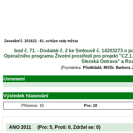
Zasedání č. 201622 - 61. schůze rady města
bod č. 71. - Dodatek č. 2 ke Smlouvě č. 14203273 o p
Operačního programu Životní prostředí pro projekt "CZ.1
Slezská Ostrava" a Ro
(Poznámka:
Předkládá: MVDr. Barbora 
Usnesení
Výsledek hlasování
Přítomno: 10
Pro: 10
ANO 2011
(Pro: 5, Proti: 0, Zdržel se: 0)