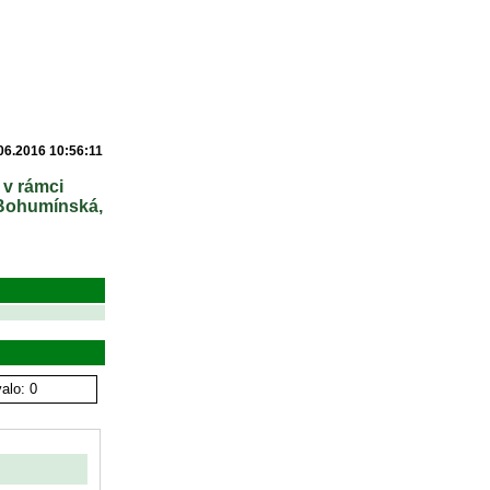
06.2016 10:56:11
 v rámci
 Bohumínská,
alo: 0