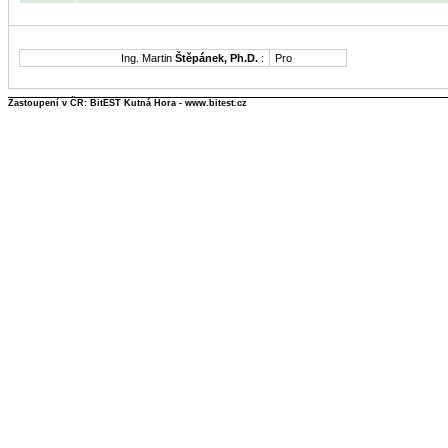
Ing. Martin
Štěpánek, Ph.D.
:
Pro
Zastoupení v ČR: BitEST Kutná Hora - www.bitest.cz