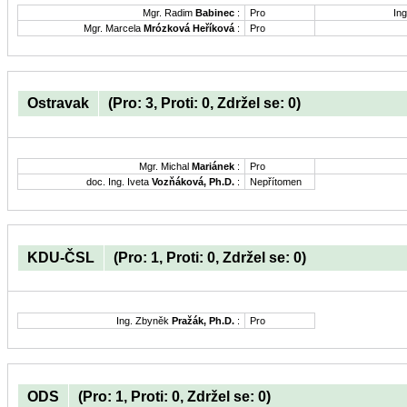
Mgr. Radim
Babinec
:
Pro
Ing
Mgr. Marcela
Mrózková Heříková
:
Pro
Ostravak
(Pro: 3, Proti: 0, Zdržel se: 0)
Mgr. Michal
Mariánek
:
Pro
doc. Ing. Iveta
Vozňáková, Ph.D.
:
Nepřítomen
KDU-ČSL
(Pro: 1, Proti: 0, Zdržel se: 0)
Ing. Zbyněk
Pražák, Ph.D.
:
Pro
ODS
(Pro: 1, Proti: 0, Zdržel se: 0)