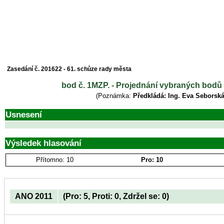
Zasedání č. 201622 - 61. schůze rady města
bod č. 1MZP. - Projednání vybraných bodů 
(Poznámka:
Předkládá: Ing. Eva Seborská
Usnesení
Výsledek hlasování
Přítomno: 10
Pro: 10
ANO 2011
(Pro: 5, Proti: 0, Zdržel se: 0)