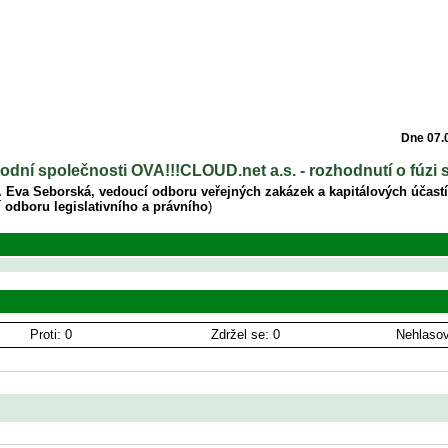
Dne 07.
dní společnosti OVA!!!CLOUD.net a.s. - rozhodnutí o fúzi
g. Eva Seborská, vedoucí odboru veřejných zakázek a kapitálových účastí
 odboru legislativního a právního
)
Proti: 0
Zdržel se: 0
Nehlasov