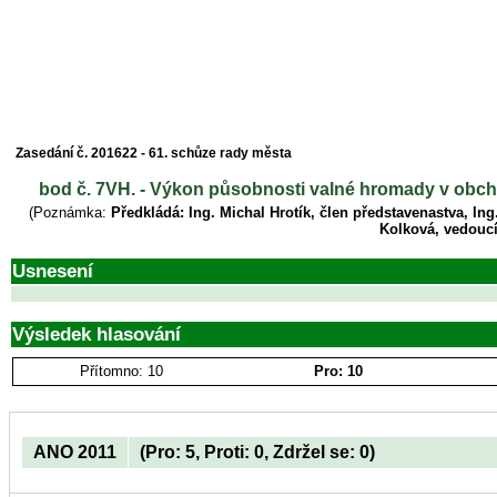
Zasedání č. 201622 - 61. schůze rady města
bod č. 7VH. - Výkon působnosti valné hromady v obcho
(Poznámka:
Předkládá: Ing. Michal Hrotík, člen představenastva, In
Kolková, vedoucí
Usnesení
Výsledek hlasování
Přítomno: 10
Pro: 10
ANO 2011
(Pro: 5, Proti: 0, Zdržel se: 0)