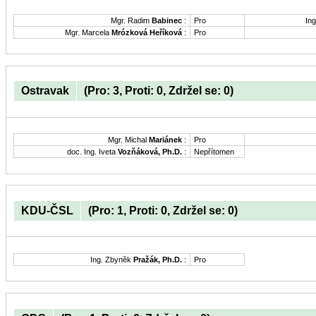
Mgr. Radim
Babinec
:
Pro
Ing
Mgr. Marcela
Mrózková Heříková
:
Pro
Ostravak
(Pro: 3, Proti: 0, Zdržel se: 0)
Mgr. Michal
Mariánek
:
Pro
doc. Ing. Iveta
Vozňáková, Ph.D.
:
Nepřítomen
KDU-ČSL
(Pro: 1, Proti: 0, Zdržel se: 0)
Ing. Zbyněk
Pražák, Ph.D.
:
Pro