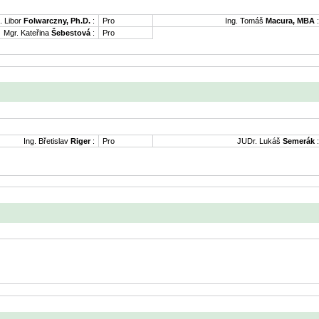
. Libor
Folwarczny, Ph.D.
:
Pro
Ing. Tomáš
Macura, MBA
:
Mgr. Kateřina
Šebestová
:
Pro
Ing. Břetislav
Riger
:
Pro
JUDr. Lukáš
Semerák
: