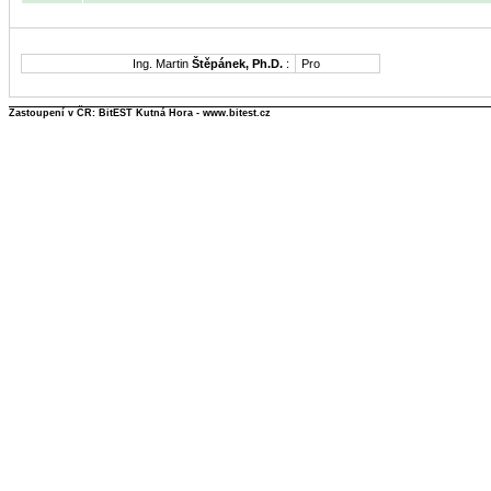
Ing. Martin
Štěpánek, Ph.D.
:
Pro
Zastoupení v ČR: BitEST Kutná Hora - www.bitest.cz