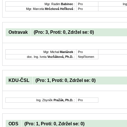
Mgr. Radim
Babinec
:
Pro
Ing
Mgr. Marcela
Mrózková Heříková
:
Pro
Ostravak
(Pro: 3, Proti: 0, Zdržel se: 0)
Mgr. Michal
Mariánek
:
Pro
doc. Ing. Iveta
Vozňáková, Ph.D.
:
Nepřítomen
KDU-ČSL
(Pro: 1, Proti: 0, Zdržel se: 0)
Ing. Zbyněk
Pražák, Ph.D.
:
Pro
ODS
(Pro: 1, Proti: 0, Zdržel se: 0)