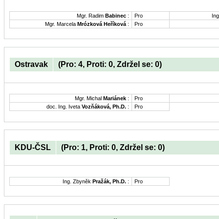
Mgr. Radim
Babinec
:
Pro
Ing
Mgr. Marcela
Mrózková Heříková
:
Pro
Ostravak
(Pro: 4, Proti: 0, Zdržel se: 0)
Mgr. Michal
Mariánek
:
Pro
doc. Ing. Iveta
Vozňáková, Ph.D.
:
Pro
KDU-ČSL
(Pro: 1, Proti: 0, Zdržel se: 0)
Ing. Zbyněk
Pražák, Ph.D.
:
Pro