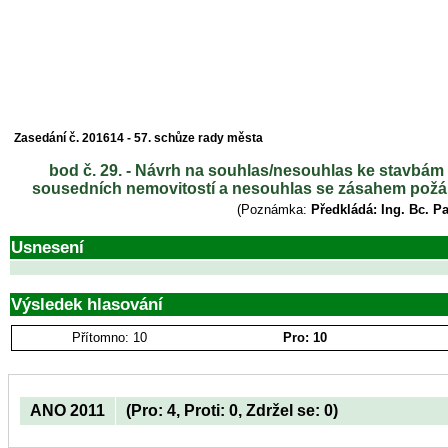
Zasedání č. 201614 - 57. schůze rady města
bod č. 29. - Návrh na souhlas/nesouhlas ke stavbám 
sousedních nemovitostí a nesouhlas se zásahem požár
(Poznámka:
Předkládá: Ing. Bc. P
Usnesení
Výsledek hlasování
Přítomno: 10
Pro: 10
ANO 2011
(Pro: 4, Proti: 0, Zdržel se: 0)