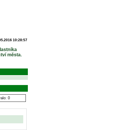
05.2016 10:28:57
lastníka
tví města.
alo: 0