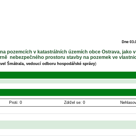
Dne 03.
na pozemcích v katastrálních územích obce Ostrava, jako v
ně ­ nebezpečného prostoru stavby na pozemek ve vlastnic
avel Šmátrala, vedoucí odboru hospodářské správy
)
Proti: 0
Zdržel se: 0
Nehlasov