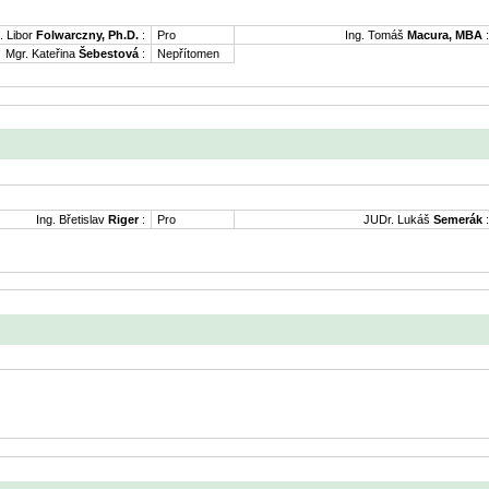
. Libor
Folwarczny, Ph.D.
:
Pro
Ing. Tomáš
Macura, MBA
:
Mgr. Kateřina
Šebestová
:
Nepřítomen
Ing. Břetislav
Riger
:
Pro
JUDr. Lukáš
Semerák
: