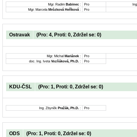
Mgr. Radim
Babinec
:
Pro
Ing
Mgr. Marcela
Mrózková Heříková
:
Pro
Ostravak
(Pro: 4, Proti: 0, Zdržel se: 0)
Mgr. Michal
Mariánek
:
Pro
doc. Ing. Iveta
Vozňáková, Ph.D.
:
Pro
KDU-ČSL
(Pro: 1, Proti: 0, Zdržel se: 0)
Ing. Zbyněk
Pražák, Ph.D.
:
Pro
ODS
(Pro: 1, Proti: 0, Zdržel se: 0)