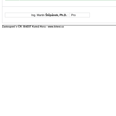
Ing. Martin
Štěpánek, Ph.D.
:
Pro
Zastoupení v ČR: BitEST Kutná Hora - www.bitest.cz