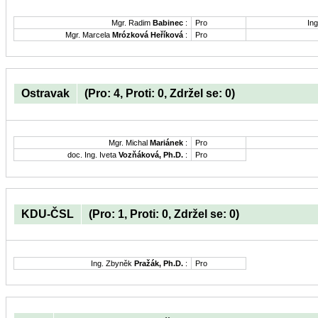
Mgr. Radim
Babinec
:
Pro
Ing
Mgr. Marcela
Mrózková Heříková
:
Pro
Ostravak
(Pro: 4, Proti: 0, Zdržel se: 0)
Mgr. Michal
Mariánek
:
Pro
doc. Ing. Iveta
Vozňáková, Ph.D.
:
Pro
KDU-ČSL
(Pro: 1, Proti: 0, Zdržel se: 0)
Ing. Zbyněk
Pražák, Ph.D.
:
Pro