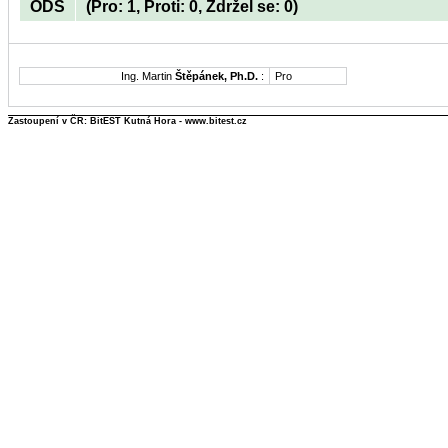
ODS
(Pro: 1, Proti: 0, Zdržel se: 0)
Ing. Martin
Štěpánek, Ph.D.
:
Pro
Zastoupení v ČR: BitEST Kutná Hora - www.bitest.cz