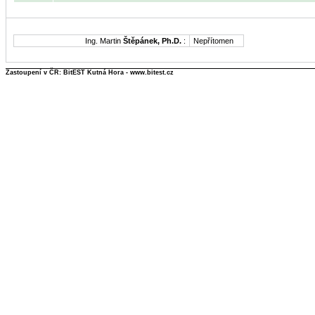
Ing. Martin
Štěpánek, Ph.D.
:
Nepřítomen
Zastoupení v ČR: BitEST Kutná Hora - www.bitest.cz