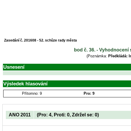
Zasedání č. 201608 - 52. schůze rady města
bod č. 36. - Vyhodnocení 
(Poznámka:
Předkládá: I
Usnesení
Výsledek hlasování
Přítomno: 9
Pro: 9
ANO 2011
(Pro: 4, Proti: 0, Zdržel se: 0)