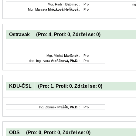
Mgr. Radim
Babinec
:
Pro
Ing
Mgr. Marcela
Mrózková Heříková
:
Pro
Ostravak
(Pro: 4, Proti: 0, Zdržel se: 0)
Mgr. Michal
Mariánek
:
Pro
doc. Ing. Iveta
Vozňáková, Ph.D.
:
Pro
KDU-ČSL
(Pro: 1, Proti: 0, Zdržel se: 0)
Ing. Zbyněk
Pražák, Ph.D.
:
Pro
ODS
(Pro: 0, Proti: 0, Zdržel se: 0)