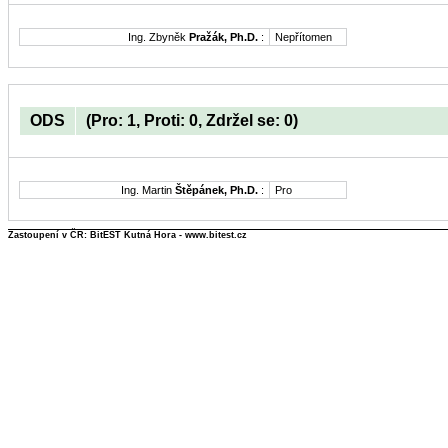
Ing. Zbyněk
Pražák, Ph.D.
:
Nepřítomen
ODS
(Pro: 1, Proti: 0, Zdržel se: 0)
Ing. Martin
Štěpánek, Ph.D.
:
Pro
Zastoupení v ČR: BitEST Kutná Hora - www.bitest.cz