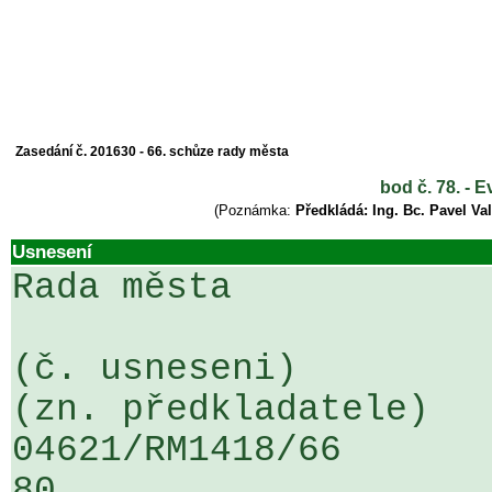
Zasedání č. 201630 - 66. schůze rady města
bod č. 78. - 
(Poznámka:
Předkládá: Ing. Bc. Pavel Va
Usnesení
Rada města

(č. usneseni)                                                  
(zn. předkladatele)

04621/RM1418/66                   .
80
