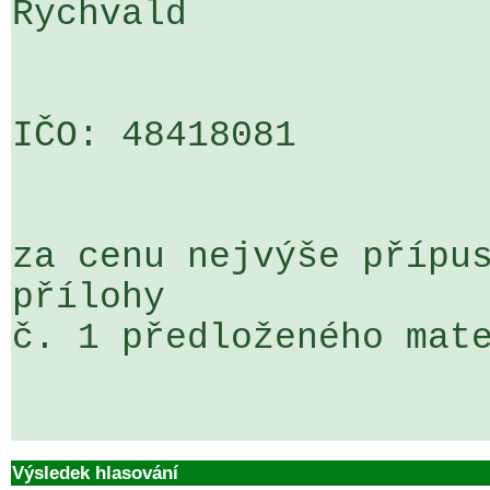
Rychvald

IČO: 48418081

za cenu nejvýše přípus
přílohy 

č. 1 předloženého mate
Výsledek hlasování