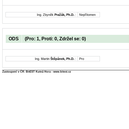
Ing. Zbyněk
Pražák, Ph.D.
:
Nepřítomen
ODS
(Pro: 1, Proti: 0, Zdržel se: 0)
Ing. Martin
Štěpánek, Ph.D.
:
Pro
Zastoupení v ČR: BitEST Kutná Hora - www.bitest.cz