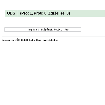
ODS
(Pro: 1, Proti: 0, Zdržel se: 0)
Ing. Martin
Štěpánek, Ph.D.
:
Pro
Zastoupení v ČR: BitEST Kutná Hora - www.bitest.cz