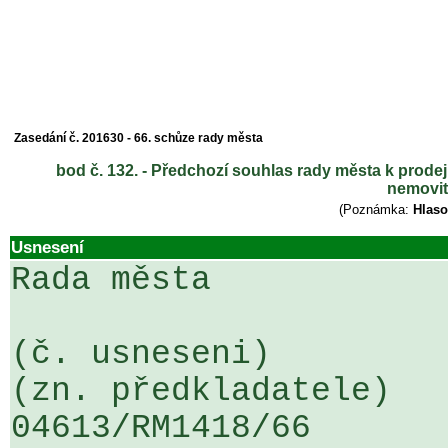
Zasedání č. 201630 - 66. schůze rady města
bod č. 132. - Předchozí souhlas rady města k prod
nemovit
(Poznámka:
Hlaso
Usnesení
Rada města

(č. usneseni)                                                  
(zn. předkladatele)

04613/RM1418/66                   .