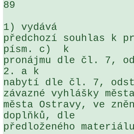
89

1) vydává

předchozí souhlas k pr
písm. c)  k 

pronájmu dle čl. 7, od
2. a k 

nabytí dle čl. 7, odst
závazné vyhlášky města
města Ostravy, ve zněn
doplňků, dle 

předloženého materiálu