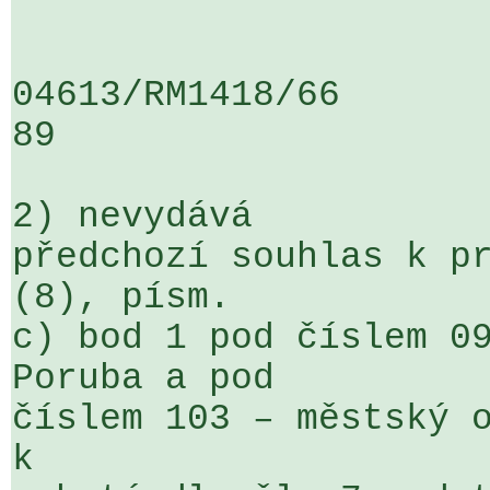
04613/RM1418/66                   .
89

2) nevydává

předchozí souhlas k pr
(8), písm. 

c) bod 1 pod číslem 09
Poruba a pod 

číslem 103 – městský o
k 
