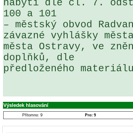
nabytí dle čl. 7. odst
100 a 101 

– městský obvod Radvan
závazné vyhlášky města
města Ostravy, ve zněn
doplňků, dle 

předloženého materiálu
Výsledek hlasování
Přítomno: 9
Pro: 9