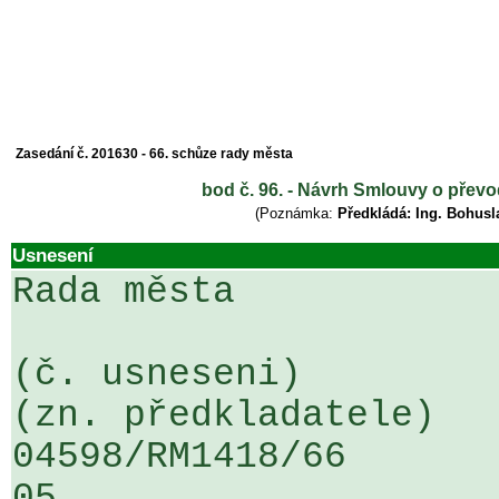
Zasedání č. 201630 - 66. schůze rady města
bod č. 96. - Návrh Smlouvy o přev
(Poznámka:
Předkládá: Ing. Bohusl
Usnesení
Rada města

(č. usneseni)                                                  
(zn. předkladatele)

04598/RM1418/66                   .
05
