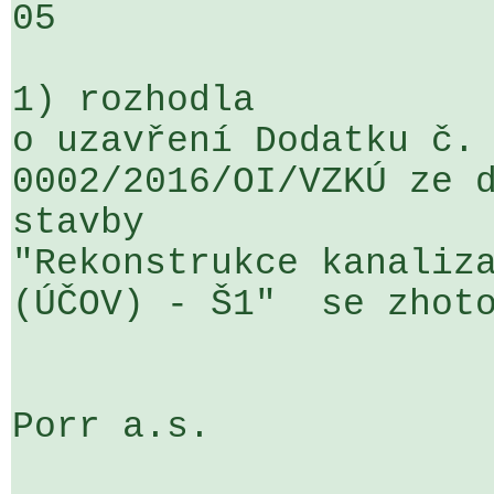
05

1) rozhodla

o uzavření Dodatku č. 
0002/2016/OI/VZKÚ ze d
stavby 

"Rekonstrukce kanaliza
(ÚČOV) - Š1"  se zhoto
Porr a.s.
