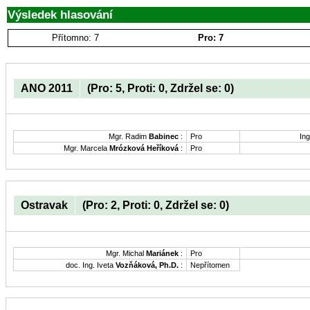
Výsledek hlasování
Přítomno: 7
Pro: 7
ANO 2011
(Pro: 5, Proti: 0, Zdržel se: 0)
Mgr. Radim
Babinec
:
Pro
Ing
Mgr. Marcela
Mrózková Heříková
:
Pro
Ostravak
(Pro: 2, Proti: 0, Zdržel se: 0)
Mgr. Michal
Mariánek
:
Pro
doc. Ing. Iveta
Vozňáková, Ph.D.
:
Nepřítomen