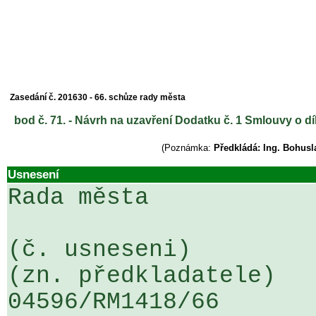
Zasedání č. 201630 - 66. schůze rady města
bod č. 71. - Návrh na uzavření Dodatku č. 1 Smlouvy o d
(Poznámka:
Předkládá: Ing. Bohusl
Usnesení
Rada města

(č. usneseni)                                                  
(zn. předkladatele)

04596/RM1418/66                   .