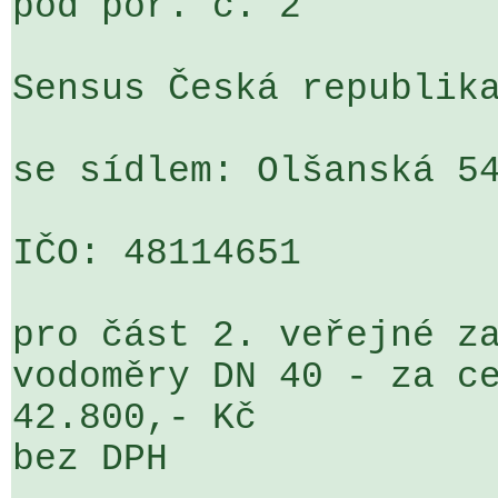
pod poř. č. 2

Sensus Česká republika
se sídlem: Olšanská 54
IČO: 48114651

pro část 2. veřejné za
vodoměry DN 40 - za ce
42.800,- Kč 

bez DPH
