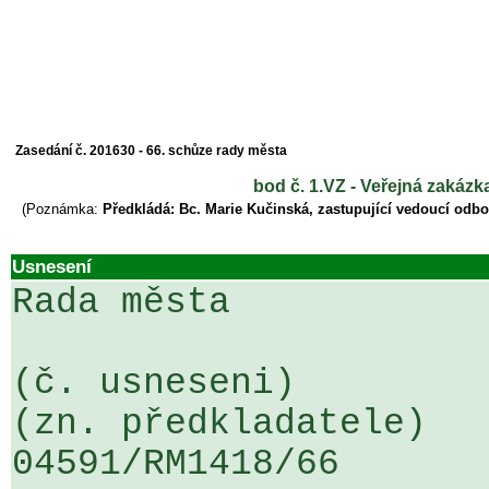
Zasedání č. 201630 - 66. schůze rady města
bod č. 1.VZ - Veřejná zakáz
(Poznámka:
Předkládá: Bc. Marie Kučinská, zastupující vedoucí odb
Usnesení
Rada města

(č. usneseni)                                                  
(zn. předkladatele)

04591/RM1418/66                   .