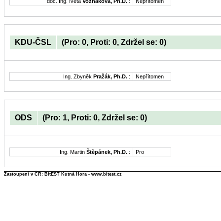
doc. Ing. Iveta
Vozňáková, Ph.D.
:
Nepřítomen
KDU-ČSL
(Pro: 0, Proti: 0, Zdržel se: 0)
Ing. Zbyněk
Pražák, Ph.D.
:
Nepřítomen
ODS
(Pro: 1, Proti: 0, Zdržel se: 0)
Ing. Martin
Štěpánek, Ph.D.
:
Pro
Zastoupení v ČR: BitEST Kutná Hora - www.bitest.cz