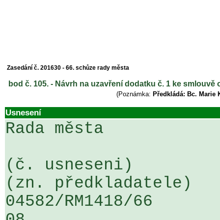
Zasedání č. 201630 - 66. schůze rady města
bod č. 105. - Návrh na uzavření dodatku č. 1 ke smlouv
(Poznámka:
Předkládá: Bc. Marie 
Usnesení
Rada města

(č. usneseni)                                                  
(zn. předkladatele)

04582/RM1418/66                   .
08
