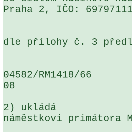
Praha 2, IČO: 69797111
dle přílohy č. 3 předl
04582/RM1418/66                   .
08

2) ukládá

náměstkovi primátora M