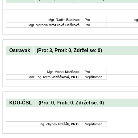
Mgr. Radim
Babinec
:
Pro
Ing
Mgr. Marcela
Mrózková Heříková
:
Pro
Ostravak
(Pro: 3, Proti: 0, Zdržel se: 0)
Mgr. Michal
Mariánek
:
Pro
doc. Ing. Iveta
Vozňáková, Ph.D.
:
Nepřítomen
KDU-ČSL
(Pro: 0, Proti: 0, Zdržel se: 0)
Ing. Zbyněk
Pražák, Ph.D.
:
Nepřítomen