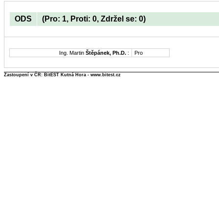
ODS
(Pro: 1, Proti: 0, Zdržel se: 0)
Ing. Martin
Štěpánek, Ph.D.
:
Pro
Zastoupení v ČR: BitEST Kutná Hora - www.bitest.cz