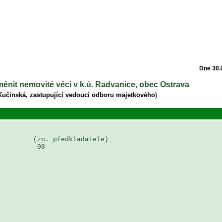
Dne 30.
měnit nemovité věci v k.ú. Radvanice, obec Ostrava
Kučinská, zastupující vedoucí odboru majetkového
)
        (zn. předkladatele)

         08
