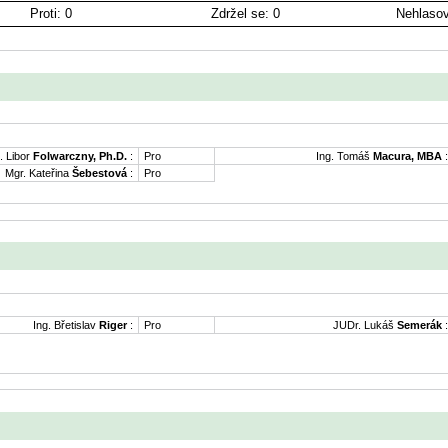
Proti: 0
Zdržel se: 0
Nehlasov
. Libor
Folwarczny, Ph.D.
:
Pro
Ing. Tomáš
Macura, MBA
:
Mgr. Kateřina
Šebestová
:
Pro
Ing. Břetislav
Riger
:
Pro
JUDr. Lukáš
Semerák
: