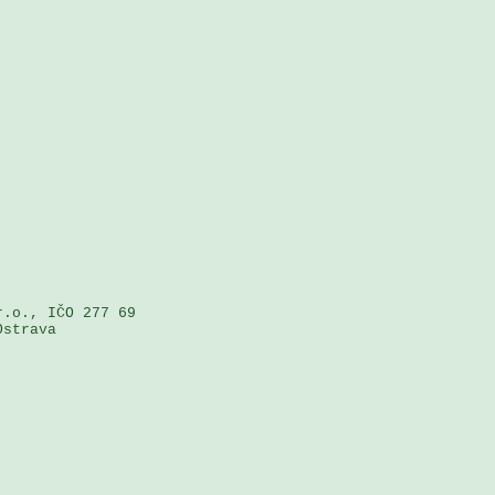
.o., IČO 277 69 

strava
