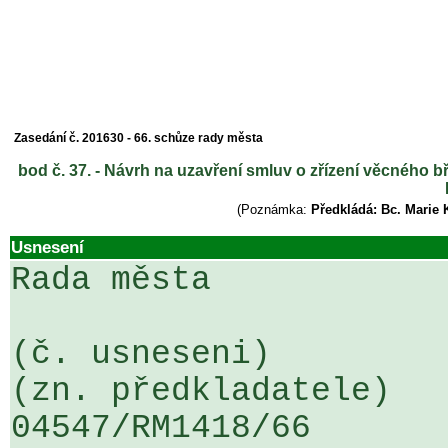
Zasedání č. 201630 - 66. schůze rady města
bod č. 37. - Návrh na uzavření smluv o zřízení věcného 
(Poznámka:
Předkládá: Bc. Marie 
Usnesení
Rada města

(č. usneseni)                                                  
(zn. předkladatele)

04547/RM1418/66                   .