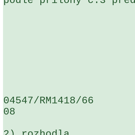
podle přílohy č.3 před
04547/RM1418/66                   .
08

2) rozhodla
