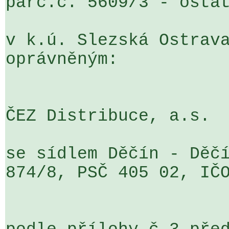
parc.č. 5609/3 - ostat
v k.ú. Slezská Ostrava
oprávněným:

ČEZ Distribuce, a.s.

se sídlem Děčín - Děčí
874/8, PSČ 405 02, IČO