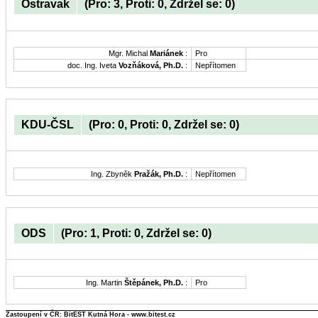
Ostravak
(Pro: 3, Proti: 0, Zdržel se: 0)
Mgr. Michal
Mariánek
:
Pro
doc. Ing. Iveta
Vozňáková, Ph.D.
:
Nepřítomen
KDU-ČSL
(Pro: 0, Proti: 0, Zdržel se: 0)
Ing. Zbyněk
Pražák, Ph.D.
:
Nepřítomen
ODS
(Pro: 1, Proti: 0, Zdržel se: 0)
Ing. Martin
Štěpánek, Ph.D.
:
Pro
Zastoupení v ČR: BitEST Kutná Hora - www.bitest.cz