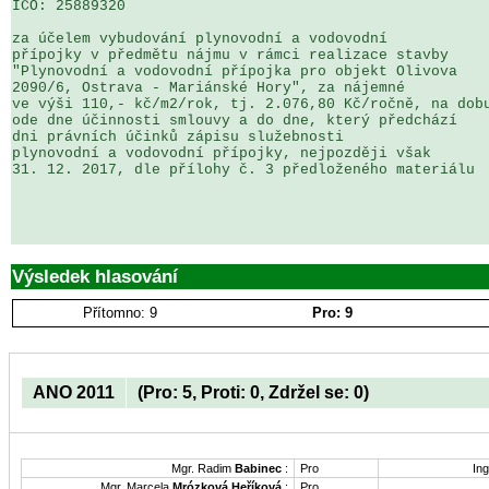
IČO: 25889320

za účelem vybudování plynovodní a vodovodní 

přípojky v předmětu nájmu v rámci realizace stavby 

"Plynovodní a vodovodní přípojka pro objekt Olivova 

2090/6, Ostrava - Mariánské Hory", za nájemné 

ve výši 110,- kč/m2/rok, tj. 2.076,80 Kč/ročně, na dobu
ode dne účinnosti smlouvy a do dne, který předchází 

dni právních účinků zápisu služebnosti 

plynovodní a vodovodní přípojky, nejpozději však 

31. 12. 2017, dle přílohy č. 3 předloženého materiálu

Výsledek hlasování
Přítomno: 9
Pro: 9
ANO 2011
(Pro: 5, Proti: 0, Zdržel se: 0)
Mgr. Radim
Babinec
:
Pro
Ing
Mgr. Marcela
Mrózková Heříková
:
Pro