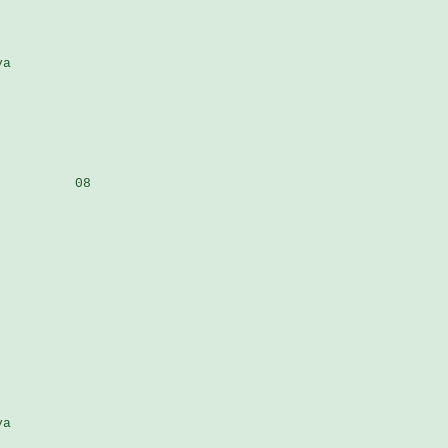
a

         08

a
