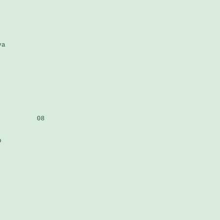
a

         08

 
