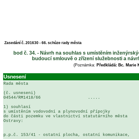
Zasedání č. 201630 - 66. schůze rady města
bod č. 34. - Návrh na souhlas s umístěním inženýrský
budoucí smlouvě o zřízení služebnosti a návr
(Poznámka:
Předkládá: Bc. Marie 
Usnesení
Rada města

(č. usneseni)                                          
04544/RM1418/66                   .....                
1) souhlasí

s umístěním vodovodní a plynovodní přípojky 

do části pozemku ve vlastnictví statutárního města 

Ostravy:

p.p.č. 153/41 - ostatní plocha, ostatní komunikace,
