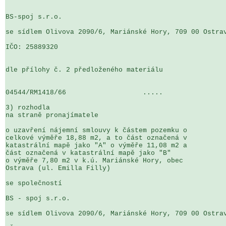
BS-spoj s.r.o.

se sídlem Olivova 2090/6, Mariánské Hory, 709 00 Ostrav
IČO: 25889320

dle přílohy č. 2 předloženého materiálu

04544/RM1418/66                   .....                
3) rozhodla

na straně pronajímatele

o uzavření nájemní smlouvy k částem pozemku o 

celkové výměře 18,88 m2, a to část označená v 

katastrální mapě jako "A" o výměře 11,08 m2 a 

část označená v katastrální mapě jako "B" 

o výměře 7,80 m2 v k.ú. Mariánské Hory, obec 

Ostrava (ul. Emilla Filly)

se společností

BS - spoj s.r.o.

se sídlem Olivova 2090/6, Mariánské Hory, 709 00 Ostrav