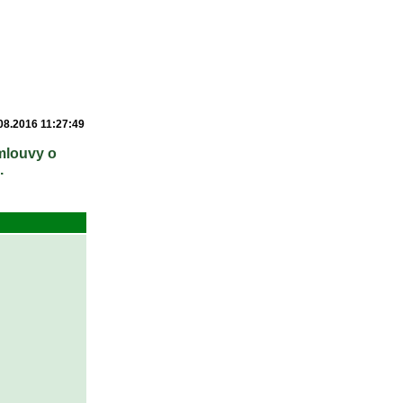
08.2016 11:27:49
smlouvy o
.