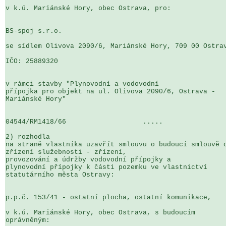
v k.ú. Mariánské Hory, obec Ostrava, pro:

BS-spoj s.r.o.

se sídlem Olivova 2090/6, Mariánské Hory, 709 00 Ostrav
IČO: 25889320

v rámci stavby "Plynovodní a vodovodní 

přípojka pro objekt na ul. Olivova 2090/6, Ostrava - 

Mariánské Hory"

04544/RM1418/66                   .....                
2) rozhodla

na straně vlastníka uzavřít smlouvu o budoucí smlouvě o
zřízení služebnosti - zřízení, 

provozování a údržby vodovodní přípojky a 

plynovodní přípojky k části pozemku ve vlastnictví 

statutárního města Ostravy:

p.p.č. 153/41 - ostatní plocha, ostatní komunikace,

v k.ú. Mariánské Hory, obec Ostrava, s budoucím 

oprávněným:
