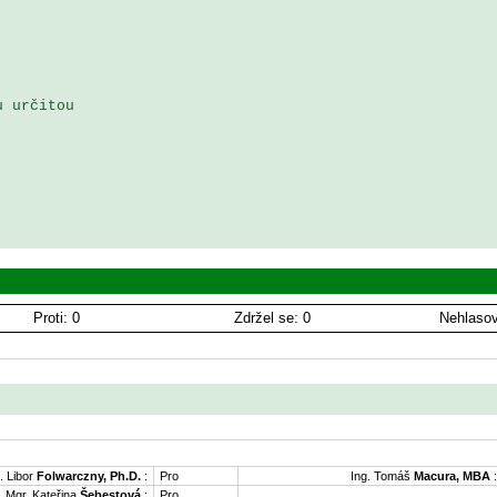
 určitou 

Proti: 0
Zdržel se: 0
Nehlasov
. Libor
Folwarczny, Ph.D.
:
Pro
Ing. Tomáš
Macura, MBA
:
Mgr. Kateřina
Šebestová
:
Pro