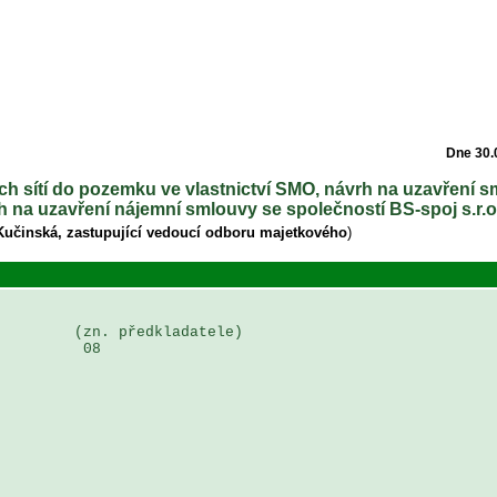
Dne 30.
ch sítí do pozemku ve vlastnictví SMO, návrh na uzavření 
h na uzavření nájemní smlouvy se společností BS-spoj s.r.o
Kučinská, zastupující vedoucí odboru majetkového
)
        (zn. předkladatele)

         08
