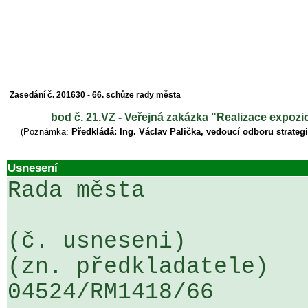
Zasedání č. 201630 - 66. schůze rady města
bod č. 21.VZ - Veřejná zakázka "Realizace expoz
(Poznámka:
Předkládá: Ing. Václav Palička, vedoucí odboru strate
Usnesení
Rada města

(č. usneseni)                                                  
(zn. předkladatele)

04524/RM1418/66                   .