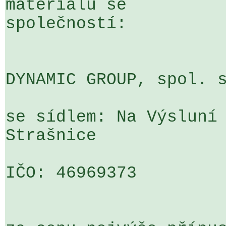
materiálu se 

společností:

DYNAMIC GROUP, spol. s
se sídlem: Na Výsluní 
Strašnice

IČO: 46969373
