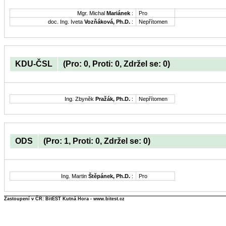
Mgr. Michal
Mariánek
:
Pro
doc. Ing. Iveta
Vozňáková, Ph.D.
:
Nepřítomen
KDU-ČSL
(Pro: 0, Proti: 0, Zdržel se: 0)
Ing. Zbyněk
Pražák, Ph.D.
:
Nepřítomen
ODS
(Pro: 1, Proti: 0, Zdržel se: 0)
Ing. Martin
Štěpánek, Ph.D.
:
Pro
Zastoupení v ČR: BitEST Kutná Hora - www.bitest.cz