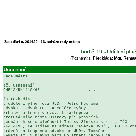
Zasedání č. 201630 - 66. schůze rady města
bod č. 19. - Udělení pl
(Poznámka:
Předkládá: Mgr. Renata
Usnesení
Rada města

(č. usneseni)                                          
04513/RM1418/66                   .....                
1) rozhodla

o udělení plné moci JUDr. Petru Pyšnému, 

advokátu Advokátní kanceláře Pyšný, 

Srba & Partneři v.o.s., k zastupování 

statutárního města Ostravy při právních 

jednáních se společností Terasy Slezská s.r.o., IČO 

26414198, se sídlem na adrese Závěrka 398/3, 160 00 Pra
právně zastoupenou advokátem JUDr. Tomášem 

Vymazalem, v právní věci uplatnění nároku na 
