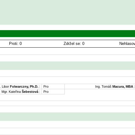
Proti: 0
Zdržel se: 0
Nehlasov
. Libor
Folwarczny, Ph.D.
:
Pro
Ing. Tomáš
Macura, MBA
:
Mgr. Kateřina
Šebestová
:
Pro