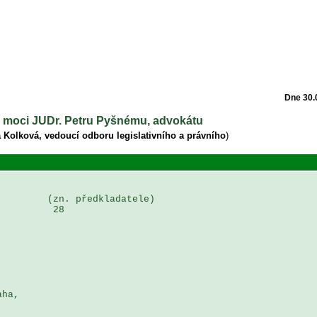
Dne 30.
né moci JUDr. Petru Pyšnému, advokátu
 Kolková, vedoucí odboru legislativního a právního
)
        (zn. předkladatele)

         28

ha, 
