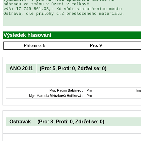
náhradu za změnu v území v celkové 

výši 17 749 861,03,- Kč vůči statutárnímu městu 

Ostrava, dle přílohy č.2 předloženého materiálu.

Výsledek hlasování
Přítomno: 9
Pro: 9
ANO 2011
(Pro: 5, Proti: 0, Zdržel se: 0)
Mgr. Radim
Babinec
:
Pro
Ing
Mgr. Marcela
Mrózková Heříková
:
Pro
Ostravak
(Pro: 3, Proti: 0, Zdržel se: 0)