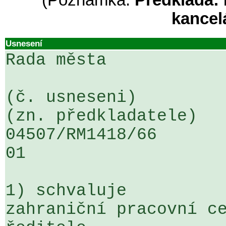
(Poznámka:
Předkládá: 
kancel
Usnesení
Rada města

(č. usneseni)                                                  
(zn. předkladatele)

04507/RM1418/66                   .
01

1) schvaluje

zahraniční pracovní ce