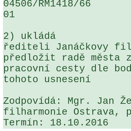
04506/RM1418/66                   .
01

2) ukládá

řediteli Janáčkovy fil
předložit radě města z
pracovní cesty dle bod
tohoto usnesení

Zodpovídá: Mgr. Jan Že
filharmonie Ostrava, p