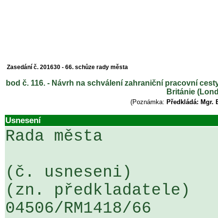
Zasedání č. 201630 - 66. schůze rady města
bod č. 116. - Návrh na schválení zahraniční pracovní cest
Británie (Lon
(Poznámka:
Předkládá: Mgr. 
Usnesení
Rada města

(č. usneseni)                                                  
(zn. předkladatele)

04506/RM1418/66                   .