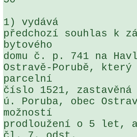
1) vydává

předchozí souhlas k zá
bytového 

domu č. p. 741 na Havl
Ostravě-Porubě, který 
parcelní 

číslo 1521, zastavěná 
ú. Poruba, obec Ostrav
možností 

prodloužení o 5 let, a
čl. 7, odst. 
