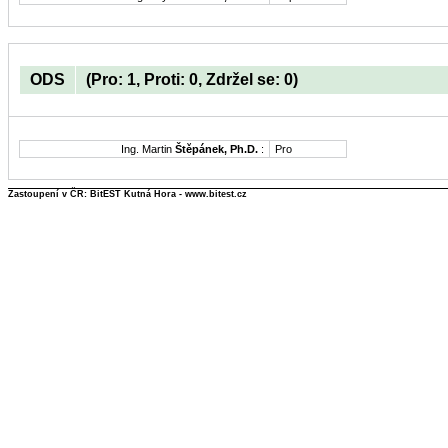
ODS
(Pro: 1, Proti: 0, Zdržel se: 0)
Ing. Martin
Štěpánek, Ph.D.
:
Pro
Zastoupení v ČR: BitEST Kutná Hora - www.bitest.cz