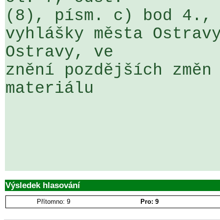
(8), písm. c) bod 4., 
vyhlášky města Ostravy
Ostravy, ve 

znění pozdějších změn 
materiálu

Výsledek hlasování
Přítomno: 9
Pro: 9