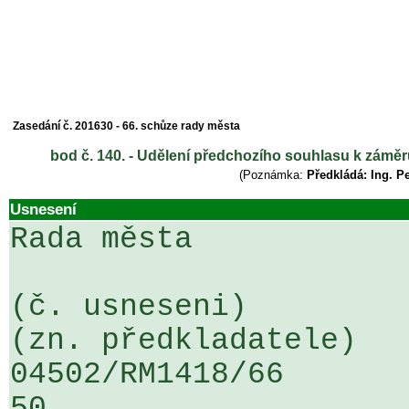
Zasedání č. 201630 - 66. schůze rady města
bod č. 140. - Udělení předchozího souhlasu k zám
(Poznámka:
Předkládá: Ing. P
Usnesení
Rada města

(č. usneseni)                                                  
(zn. předkladatele)

04502/RM1418/66                   .
50
