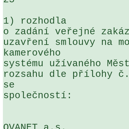
1) rozhodla

o zadání veřejné zakáz
uzavření smlouvy na mo
kamerového 

systému užívaného Měst
rozsahu dle přílohy č.
se 

společností:

OVANET a.s.
