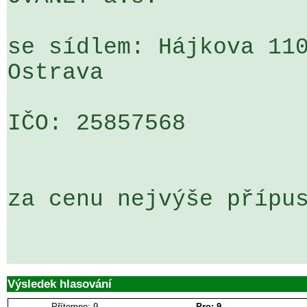
se sídlem: Hájkova 110
Ostrava

IČO: 25857568

za cenu nejvýše přípus
Výsledek hlasování
Přítomno: 9
Pro: 9