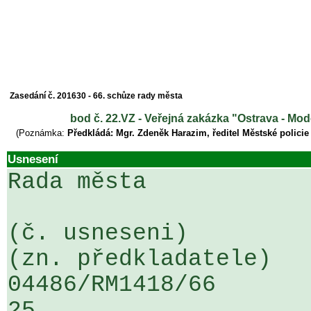
Zasedání č. 201630 - 66. schůze rady města
bod č. 22.VZ - Veřejná zakázka "Ostrava - M
(Poznámka:
Předkládá: Mgr. Zdeněk Harazim, ředitel Městské policie
Usnesení
Rada města

(č. usneseni)                                                  
(zn. předkladatele)

04486/RM1418/66                   .
25
