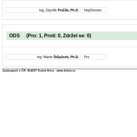
Ing. Zbyněk
Pražák, Ph.D.
:
Nepřítomen
ODS
(Pro: 1, Proti: 0, Zdržel se: 0)
Ing. Martin
Štěpánek, Ph.D.
:
Pro
Zastoupení v ČR: BitEST Kutná Hora - www.bitest.cz