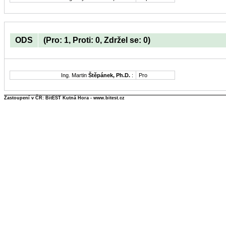
ODS
(Pro: 1, Proti: 0, Zdržel se: 0)
Ing. Martin
Štěpánek, Ph.D.
:
Pro
Zastoupení v ČR: BitEST Kutná Hora - www.bitest.cz