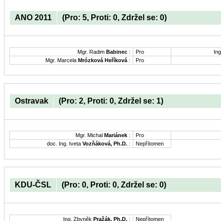
ANO 2011
(Pro: 5, Proti: 0, Zdržel se: 0)
Mgr. Radim
Babinec
:
Pro
Ing
Mgr. Marcela
Mrózková Heříková
:
Pro
Ostravak
(Pro: 2, Proti: 0, Zdržel se: 1)
Mgr. Michal
Mariánek
:
Pro
doc. Ing. Iveta
Vozňáková, Ph.D.
:
Nepřítomen
KDU-ČSL
(Pro: 0, Proti: 0, Zdržel se: 0)
Ing. Zbyněk
Pražák, Ph.D.
:
Nepřítomen