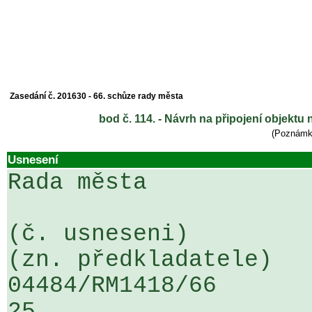
Zasedání č. 201630 - 66. schůze rady města
bod č. 114. - Návrh na připojení objektu
(Poznám
Usnesení
Rada města

(č. usneseni)                                                  
(zn. předkladatele)

04484/RM1418/66                   .
25
