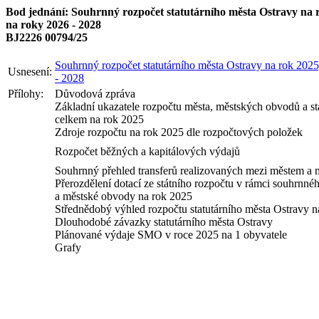
Bod jednání: Souhrnný rozpočet statutárního města Ostravy na 
na roky 2026 - 2028
BJ2226 00794/25
Souhrnný rozpočet statutárního města Ostravy na rok 2025
Usnesení:
- 2028
Přílohy:
Důvodová zpráva
Základní ukazatele rozpočtu města, městských obvodů a st
celkem na rok 2025
Zdroje rozpočtu na rok 2025 dle rozpočtových položek
Rozpočet běžných a kapitálových výdajů
Souhrnný přehled transferů realizovaných mezi městem a
Přerozdělení dotací ze státního rozpočtu v rámci souhrnn
a městské obvody na rok 2025
Střednědobý výhled rozpočtu statutárního města Ostravy n
Dlouhodobé závazky statutárního města Ostravy
Plánované výdaje SMO v roce 2025 na 1 obyvatele
Grafy