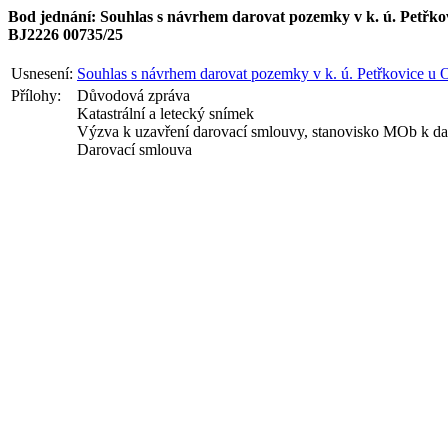
Bod jednání: Souhlas s návrhem darovat pozemky v k. ú. Petřkov
BJ2226 00735/25
Usnesení:
Souhlas s návrhem darovat pozemky v k. ú. Petřkovice u O
Přílohy:
Důvodová zpráva
Katastrální a letecký snímek
Výzva k uzavření darovací smlouvy, stanovisko MOb k da
Darovací smlouva