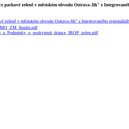
kce parkové zeleně v městském obvodu Ostrava-Jih" z Integrovan
kové zeleně v městském obvodu Ostrava-Jih" z Integrovaného regionáln
MO_ZM_finalni.pdf
i_a_Podminky_o_poskytnuti_dotace_IROP_zelen.pdf