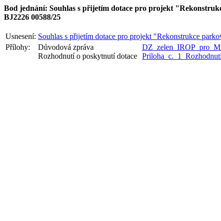
Bod jednání: Souhlas s přijetím dotace pro projekt "Rekonstru
BJ2226 00588/25
Usnesení:
Souhlas s přijetím dotace pro projekt "Rekonstrukce par
Přílohy:
Důvodová zpráva
DZ_zelen_IROP_pro_M
Rozhodnutí o poskytnutí dotace
Priloha_c._1_Rozhodnut