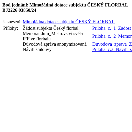
Bod jednání: Mimořádná dotace subjektu ČESKÝ FLORBAL
BJ2226 03850/24
Usnesení:
Mimořádná dotace subjektu ČESKÝ FLORBAL
Přílohy:
Žádost subjektu Český florbal
Priloha_c._1_Zadost
Memorandum_Mistrovství světa
Priloha_c._2_Memor
IFF ve florbalu
Důvodová zpráva anonymizovaná
Duvodova_zprava_
Návrh smlouvy
Priloha_c.3_Navrh_