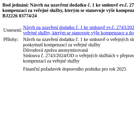
Bod jednání: Návrh na uzavření dodatku č. 1 ke smlouvě ev.č. 27
kompenzací za veřejné služby, kterým se stanovuje výše kompen
BJ2226 03774/24
Návrh na uzavření dodatku č. 1 ke smlouvě ev.č. 2743/202
Usnesení:
veřejné služby, kterým se stanovuje výše kompenzace a d
Přílohy:
Návrh na uzavření dodatku č. 1 ke smlouvě o veřejných slu
poskytnutí kompenzací za veřejné služby
Důvodová zpráva anonymizovaná
Smlouva č. 2743/2024/OD o veřejných službách v přepravě 
kompenzací za veřejné služby
Finanční požadavek dopravního podniku pro rok 2025