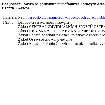
Bod jednání: Návrh na poskytnutí mimořádných účelových dotací
BJ2226 03743/24
Usnesení:
Návrh na poskytnutí mimořádných účelových dotací v obla
Přílohy:
Důvodová zpráva anonymizovaná
Žádost CENTRA INDIVIDUÁLNÍCH SPORTŮ OSTR
Žádost KRAJSKÉ ATLETICKÉ AKADEMIE OSTRAVA, 
Žádost Nadačního fondu regionální fotbalové Akademie M
Žádost Ostravské tělovýchovné unie
Žádost Nadačního fondu Českého klubu olympioniků regi