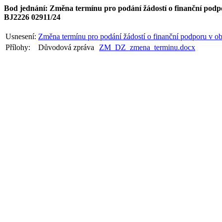
Bod jednání: Změna termínu pro podání žádostí o finanční podpor
BJ2226 02911/24
Usnesení:
Změna termínu pro podání žádostí o finanční podporu v obla
Přílohy:
Důvodová zpráva
ZM_DZ_zmena_terminu.docx