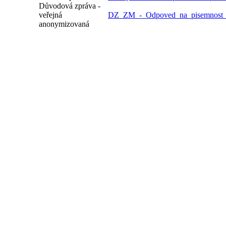
Důvodová zpráva -
veřejná
DZ_ZM_-_Odpoved_na_pisemnost_
anonymizovaná