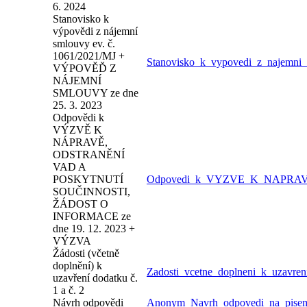
6. 2024
Stanovisko k
výpovědi z nájemní
smlouvy ev. č.
1061/2021/MJ +
Stanovisko_k_vypovedi_z_naje
VÝPOVĚĎ Z
NÁJEMNÍ
SMLOUVY ze dne
25. 3. 2023
Odpovědi k
VÝZVĚ K
NÁPRAVĚ,
ODSTRANĚNÍ
VAD A
POSKYTNUTÍ
Odpovedi_k_VYZVE_K_NAPRAV
SOUČINNOSTI,
ŽÁDOST O
INFORMACE ze
dne 19. 12. 2023 +
VÝZVA
Žádosti (včetně
doplnění) k
Zadosti_vcetne_doplneni_k_uzavre
uzavření dodatku č.
1 a č. 2
Návrh odpovědi
Anonym_Navrh_odpovedi_na_p