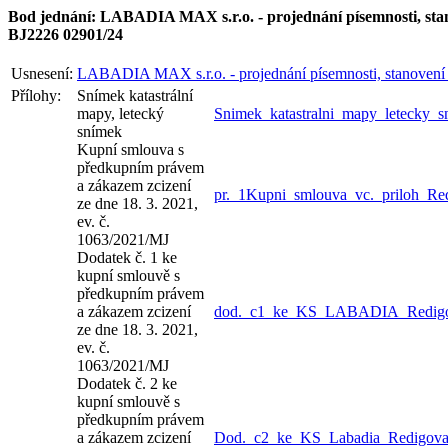
Bod jednání: LABADIA MAX s.r.o. - projednání písemnosti, sta
BJ2226 02901/24
Usnesení:
LABADIA MAX s.r.o. - projednání písemnosti, stanovení 
Přílohy:
Snímek katastrální
mapy, letecký
Snimek_katastralni_mapy_letecky_s
snímek
Kupní smlouva s
předkupním právem
a zákazem zcizení
pr._1Kupni_smlouva_vc._priloh_Re
ze dne 18. 3. 2021,
ev. č.
1063/2021/MJ
Dodatek č. 1 ke
kupní smlouvě s
předkupním právem
a zákazem zcizení
dod._c1_ke_KS_LABADIA_Redigo
ze dne 18. 3. 2021,
ev. č.
1063/2021/MJ
Dodatek č. 2 ke
kupní smlouvě s
předkupním právem
a zákazem zcizení
Dod._c2_ke_KS_Labadia_Redigova