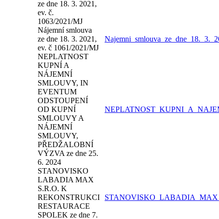
ze dne 18. 3. 2021,
ev. č.
1063/2021/MJ
Nájemní smlouva
ze dne 18. 3. 2021,
Najemni_smlouva_ze_dne_18._3._2
ev. č 1061/2021/MJ
NEPLATNOST
KUPNÍ A
NÁJEMNÍ
SMLOUVY, IN
EVENTUM
ODSTOUPENÍ
OD KUPNÍ
NEPLATNOST_KUPNI_A_NAJEM
SMLOUVY A
NÁJEMNÍ
SMLOUVY,
PŘEDŽALOBNÍ
VÝZVA ze dne 25.
6. 2024
STANOVISKO
LABADIA MAX
S.R.O. K
REKONSTRUKCI
STANOVISKO_LABADIA_MAX_S.
RESTAURACE
SPOLEK ze dne 7.