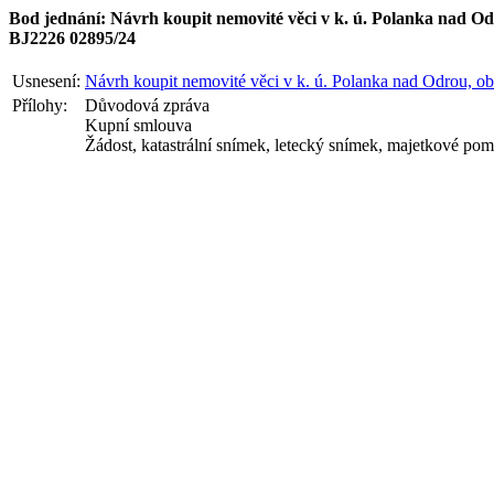
Bod jednání: Návrh koupit nemovité věci v k. ú. Polanka nad O
BJ2226 02895/24
Usnesení:
Návrh koupit nemovité věci v k. ú. Polanka nad Odrou, o
Přílohy:
Důvodová zpráva
Kupní smlouva
Žádost, katastrální snímek, letecký snímek, majetkové po