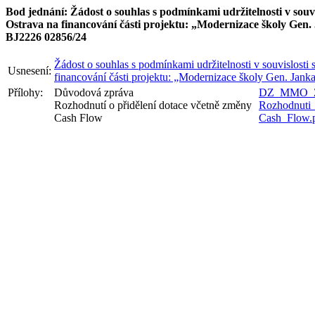
Bod jednání: Žádost o souhlas s podmínkami udržitelnosti v souv
Ostrava na financování části projektu: „Modernizace školy Gen.
BJ2226 02856/24
Žádost o souhlas s podmínkami udržitelnosti v souvislosti 
Usnesení:
financování části projektu: „Modernizace školy Gen. Jank
Přílohy:
Důvodová zpráva
DZ_MMO_ZM
Rozhodnutí o přidělení dotace včetně změny
Rozhodnuti_
Cash Flow
Cash_Flow.