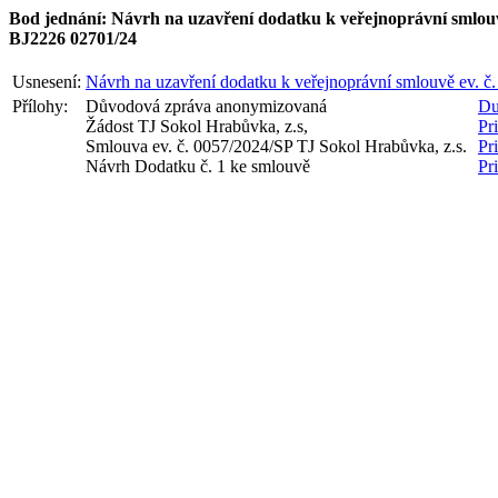
Bod jednání: Návrh na uzavření dodatku k veřejnoprávní smlouv
BJ2226 02701/24
Usnesení:
Návrh na uzavření dodatku k veřejnoprávní smlouvě ev. č
Přílohy:
Důvodová zpráva anonymizovaná
Du
Žádost TJ Sokol Hrabůvka, z.s,
Pr
Smlouva ev. č. 0057/2024/SP TJ Sokol Hrabůvka, z.s.
Pr
Návrh Dodatku č. 1 ke smlouvě
Pr