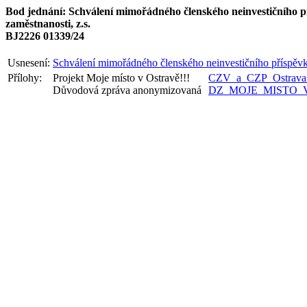
Bod jednání: Schválení mimořádného členského neinvestičního 
zaměstnanosti, z.s.
BJ2226 01339/24
Usnesení:
Schválení mimořádného členského neinvestičního příspěvk
Přílohy:
Projekt Moje místo v Ostravě!!!
CZV_a_CZP_Ostrav
Důvodová zpráva anonymizovaná
DZ_MOJE_MISTO_V