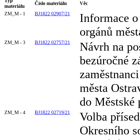
Typ
Číslo materiálu
Věc
materiálu
ZM_M - 1
BJ1822 02907/21
Informace o 
orgánů měst
ZM_M - 3
BJ1822 02757/21
Návrh na po
bezúročné z
zaměstnanci 
města Ostra
do Městské 
ZM_M - 4
BJ1822 02719/21
Volba přísed
Okresního s