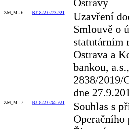
Ostravy
ZM_M - 6
BJ1822 02732/21
Uzavření dod
Smlouvě o ú
statutárním
Ostrava a K
bankou, a.s.,
2838/2019/O
dne 27.9.20
ZM_M - 7
BJ1822 02655/21
Souhlas s př
Operačního