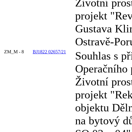
Životní pros
projekt "Rev
Gustava Kli
Ostravě-Por
ZM_M - 8
BJ1822 02657/21
Souhlas s př
Operačního
Životní pros
projekt "Re
objektu Děln
na bytový d