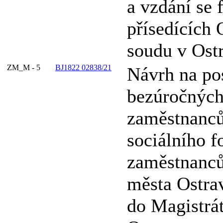
a vzdání se 
přísedících
soudu v Ost
ZM_M - 5
BJ1822 02838/21
Návrh na po
bezúročných
zaměstnanců
sociálního f
zaměstnanců
města Ostra
do Magistrá