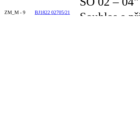
SO 02 – 04"
ZM_M - 9
BJ1822 02705/21
Souhlas s př
Operačního
Životní pros
projekt Úpr
prostoru ná
Ostravě-Por
ZM_M - 10
BJ1822 02784/21
Návrh na ne
souhlasu s 
spoluvlastni