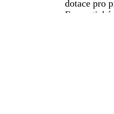
dotace pro p
Energetické
Gebauerova,
pracoviště I
"5.1b - Ener
- ZŠO, Geba
odloučené p
Ibsenova 36
ZM_M - 11
BJ1822 02913/19
Schválení R
podpoře kin