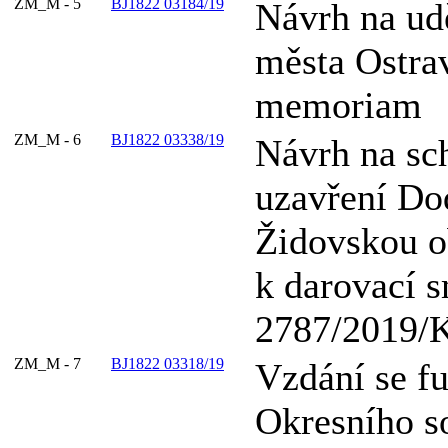
ZM_M - 5
BJ1822 03184/19
Návrh na ud
města Ostra
memoriam
ZM_M - 6
BJ1822 03338/19
Návrh na sc
uzavření Dod
Židovskou o
k darovací s
2787/2019/
ZM_M - 7
BJ1822 03318/19
Vzdání se fu
Okresního s