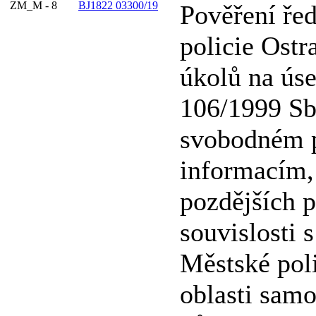
ZM_M - 8
BJ1822 03300/19
Pověření řed
policie Ost
úkolů na ús
106/1999 Sb
svobodném p
informacím,
pozdějších p
souvislosti s
Městské poli
oblasti samo