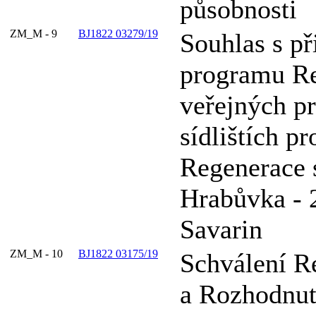
působnosti
ZM_M - 9
BJ1822 03279/19
Souhlas s př
programu R
veřejných pr
sídlištích pr
Regenerace s
Hrabůvka - 2
Savarin
ZM_M - 10
BJ1822 03175/19
Schválení R
a Rozhodnut