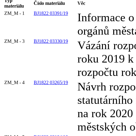
Typ
Číslo materiálu
Věc
materiálu
ZM_M - 1
BJ1822 03391/19
Informace o 
orgánů měst
ZM_M - 3
BJ1822 03330/19
Vázání rozp
roku 2019 k
rozpočtu ro
ZM_M - 4
BJ1822 03265/19
Návrh rozpo
statutárního
na rok 2020
městských 