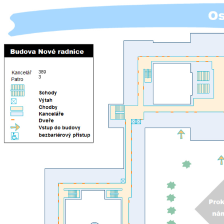
389
3