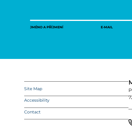
JMÉNO A PŘÍJMENÍ
E-MAIL
M
Site Map
P
7
Accessibility
Contact