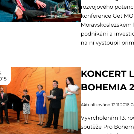
rozvojového potenciá
konference Get MORE 
Moravskoslezském k
podnikání a investi
na ní vystoupil pri
KONCERT 
6
015
BOHEMIA 2
Aktualizováno 12.11.2016 
Vyvrcholením 13. ro
soutěže Pro Bohemia