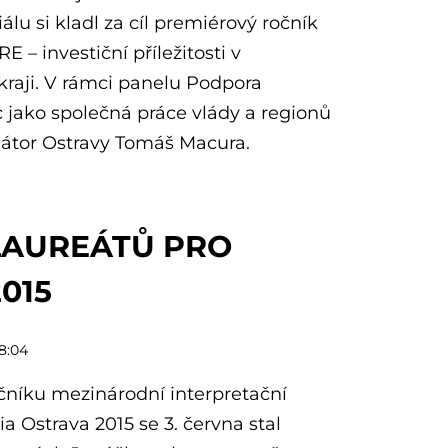
lu si kladl za cíl premiérový ročník
– investiční příležitosti v
raji. V rámci panelu Podpora
c jako společná práce vlády a regionů
mátor Ostravy Tomáš Macura.
LAUREÁTŮ PRO
015
08:04
čníku mezinárodní interpretační
 Ostrava 2015 se 3. června stal