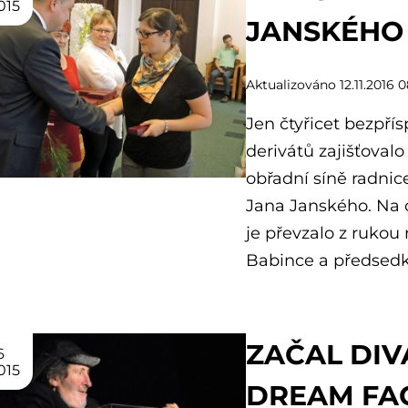
015
JANSKÉHO
Aktualizováno 12.11.2016 0
Jen čtyřicet bezpří
derivátů zajišťoval
obřadní síně radnic
Jana Janského. Na 
je převzalo z ruko
Babince a předsed
ZAČAL DIV
6
015
DREAM FA