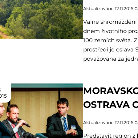
Aktualizováno 12.11.2016 
Valné shromáždění
dnem životního pros
100 zemích světa. Z
prostředí je oslava
považována za jednu 
MORAVSKOS
6
015
OSTRAVA C
Aktualizováno 12.11.2016 
Představit region z