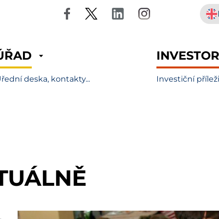
ÚŘAD
INVESTO
řední deska, kontakty...
Investiční přílež
TUÁLNĚ