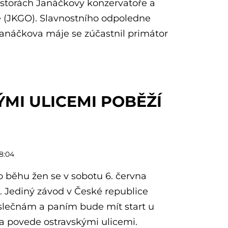
ostorách Janáčkovy konzervatoře a
 (JKGO). Slavnostního odpoledne
anáčkova máje se zúčastnil primátor
MI ULICEMI POBĚŽÍ
08:04
o běhu žen se v sobotu 6. června
. Jediný závod v České republice
slečnám a paním bude mít start u
a povede ostravskými ulicemi.