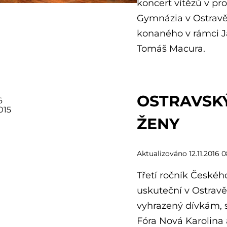
koncert vítězů v pr
Gymnázia v Ostravě
konaného v rámci J
Tomáš Macura.
OSTRAVSKÝ
6
015
ŽENY
Aktualizováno 12.11.2016 
Třetí ročník Českéh
uskuteční v Ostravě
vyhrazený dívkám, 
Fóra Nová Karolina 