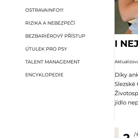
OSTRAVAINFO!!!
RIZIKA A NEBEZPEČÍ
BEZBARIÉROVÝ PŘÍSTUP
I N
ÚTULEK PRO PSY
Aktualizová
TALENT MANAGEMENT
Díky an
ENCYKLOPEDIE
Slezské 
Životosp
jídlo ne
2