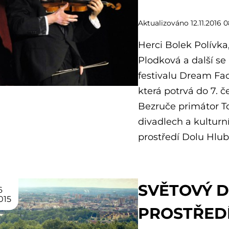
Aktualizováno 12.11.2016 0
Herci Bolek Polívka
Plodková a další se
festivalu Dream Fac
která potrvá do 7. č
Bezruče primátor T
divadlech a kulturn
prostředí Dolu Hlub
SVĚTOVÝ D
6
015
PROSTŘED