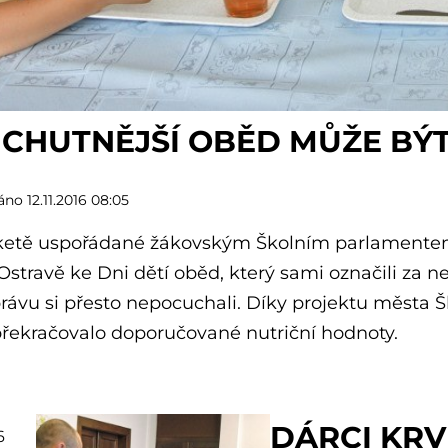
EJCHUTNĚJŠÍ OBĚD MŮŽE BÝ
no 12.11.2016 08:05
ketě uspořádané žákovským Školním parlamentem
Ostravě ke Dni dětí oběd, který sami označili za ne
rávu si přesto nepocuchali. Díky projektu města Šk
překračovalo doporučované nutriční hodnoty.
DÁRCI KRV
6