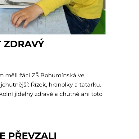
T ZDRAVÝ
 měli žáci ZŠ Bohumínská ve
jchutnější: Řízek, hranolky a tatarku.
olní jídelny zdravě a chutně ani toto
E PŘEVZALI