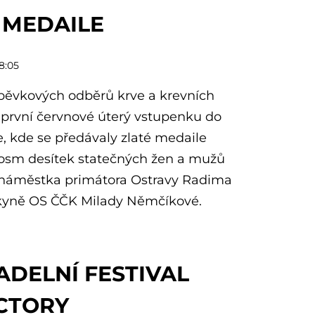
 MEDAILE
8:05
spěvkových odběrů krve a krevních
o první červnové úterý vstupenku do
e, kde se předávaly zlaté medaile
osm desítek statečných žen a mužů
u náměstka primátora Ostravy Radima
kyně OS ČČK Milady Němčíkové.
ADELNÍ FESTIVAL
CTORY